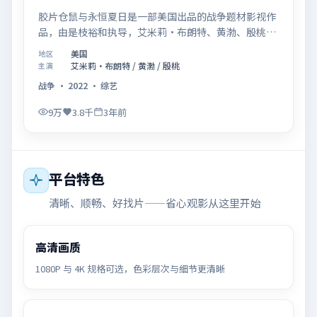
胶片仓鼠与永恒夏日是一部美国出品的战争题材影视作
品，由是枝裕和执导，艾米莉·布朗特、黄渤、殷桃等
联合主演，于2022年10月17日在院线首映。影片围绕
美国
地区
「记忆拼图里的真相碎片」展开叙事，镜头语言克制而
艾米莉·布朗特 / 黄渤 / 殷桃
主演
富有张力，节奏起伏得当，人物弧光完整；配乐与场面
战争
·
2022
·
综艺
调度强化了类型片的观感体验，亦留有可供解读的细节
空间，适合关注现实主义叙事与人物关系的观众观看与
9万
3.8千
3年前
收藏。
平台特色
清晰、顺畅、好找片——省心观影从这里开始
高清画质
1080P 与 4K 规格可选，色彩层次与细节更清晰