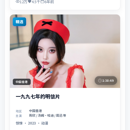
12万
4.5千
6年前
精选
1:38:49
中国香港
一九九七年的明信片
中国香港
地区
蒋欣 / 汤姆·哈迪 / 周迅 等
主演
惊悚
·
2023
·
动漫