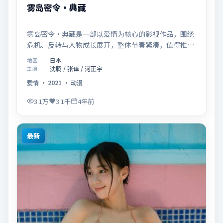
雾岛密令·典藏
雾岛密令·典藏是一部以爱情为核心的影视作品，围绕
危机、反转与人物成长展开，整体节奏紧凑，值得推荐
观看。
日本
地区
沈腾 / 张译 / 河正宇
主演
爱情
·
2021
·
动漫
3.1万
3.1千
4年前
最新