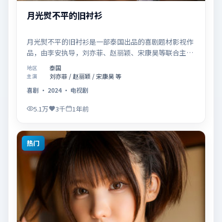
月光熨不平的旧衬衫
月光熨不平的旧衬衫是一部泰国出品的喜剧题材影视作
品，由李安执导，刘亦菲、赵丽颖、宋康昊等联合主
演，于2024年11月18日在院线首映。影片围绕「爱的
泰国
地区
迟疑与勇敢迈出的一步」展开叙事，镜头语言克制而富
刘亦菲 / 赵丽颖 / 宋康昊 等
主演
有张力，节奏起伏得当，人物弧光完整；配乐与场面调
喜剧
·
2024
·
电视剧
度强化了类型片的观感体验，亦留有可供解读的细节空
间，适合关注现实主义叙事与人物关系的观众观看与收
5.1万
3千
1年前
藏。
热门