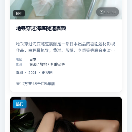
1:35:09
日本
地铁穿过海底隧道震颤
地铁穿过海底隧道震颤是一部日本出品的喜剧题材影视
作品，由程耳执导，黄渤、殷桃、李秉宪等联合主演，
于2021年08月27日在院线首映。影片围绕「爱的迟疑
日本
地区
与勇敢迈出的一步」展开叙事，镜头语言克制而富有张
黄渤 / 殷桃 / 李秉宪 等
主演
力，节奏起伏得当，人物弧光完整；配乐与场面调度强
喜剧
·
2021
·
电视剧
化了类型片的观感体验，亦留有可供解读的细节空间，
适合关注现实主义叙事与人物关系的观众观看与收藏。
12万
4.5千
5年前
热门