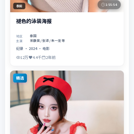
1:55:54
泰国
褪色的泳装海报
泰国
地区
宋康昊 / 张译 / 朱一龙 等
主演
纪录
·
2024
·
电影
12万
4.4千
2年前
精选