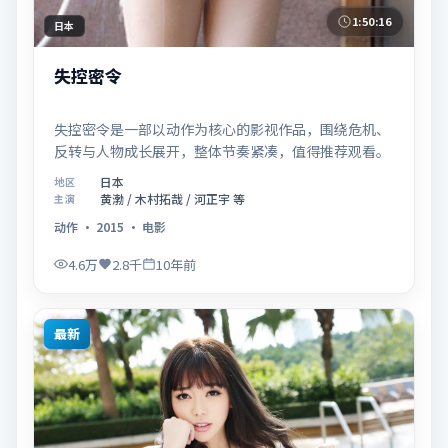
1:50:16
日本
失控密令
失控密令是一部以动作为核心的影视作品，围绕危机、
反转与人物成长展开，整体节奏紧凑，值得推荐观看。
日本
地区
黄渤 / 木村拓哉 / 河正宇 等
主演
动作
·
2015
·
电影
4.6万
2.8千
10年前
最新