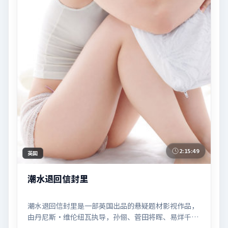
2:15:49
英国
潮水退回信封里
潮水退回信封里是一部英国出品的悬疑题材影视作品，
由丹尼斯·维伦纽瓦执导，孙俪、菅田将晖、易烊千玺
等联合主演，于2025年07月02日在院线首映。影片围