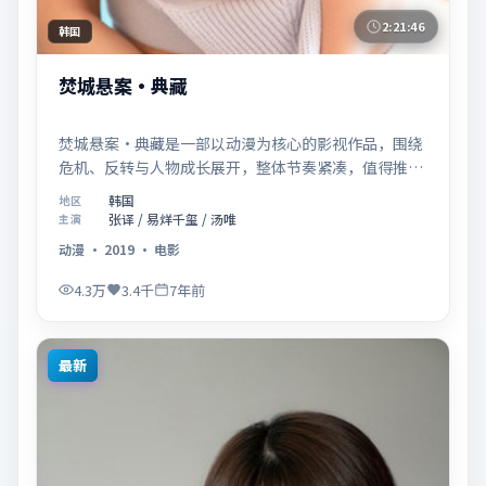
2:21:46
韩国
焚城悬案·典藏
焚城悬案·典藏是一部以动漫为核心的影视作品，围绕
危机、反转与人物成长展开，整体节奏紧凑，值得推荐
观看。
韩国
地区
张译 / 易烊千玺 / 汤唯
主演
动漫
·
2019
·
电影
4.3万
3.4千
7年前
最新