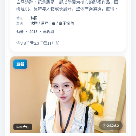
白昼追踪·纪念版是一部以动漫为核心的影视作品，围
绕危机、反转与人物成长展开，整体节奏紧凑，值得推
荐观看。
韩国
地区
沈腾 / 易烊千玺 / 章子怡 等
主演
动漫
·
2015
·
电视剧
3.8千
2.3千
11年前
最新
2:32:32
中国大陆