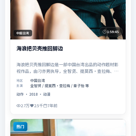
1:59:45
中国台湾
海浪把贝壳推回脚边
海浪把贝壳推回脚边是一部中国台湾出品的动作题材影
视作品，由刁亦男执导，全智贤、提莫西·查拉梅、章
子怡等联合主演，于2018年11月14日在院线首映。影
中国台湾
地区
片围绕「爱的迟疑与勇敢迈出的一步」展开叙事，镜头
全智贤 / 提莫西·查拉梅 / 章子怡 等
主演
语言克制而富有张力，节奏起伏得当，人物弧光完整；
动作
·
2018
·
动漫
配乐与场面调度强化了类型片的观感体验，亦留有可供
解读的细节空间，适合关注现实主义叙事与人物关系的
2.7万
2.5千
7年前
观众观看与收藏。
热门