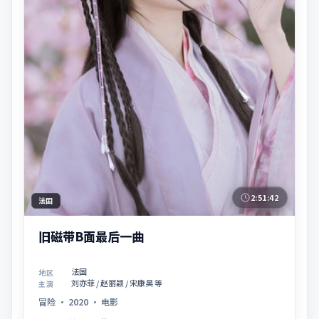
2:51:42
法国
旧磁带B面最后一曲
法国
地区
刘亦菲 / 赵丽颖 / 宋康昊 等
主演
冒险
·
2020
·
电影