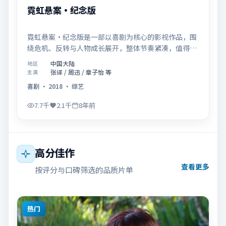
霓虹悬案·纪念版
霓虹悬案·纪念版是一部以喜剧为核心的影视作品，围
绕危机、反转与人物成长展开，整体节奏紧凑，值得推
荐观看。
中国大陆
地区
张译 / 周迅 / 章子怡 等
主演
喜剧
·
2018
·
综艺
7.7千
2.1千
8年前
高分佳作
查看更多
按评分与口碑筛选的品质片单
热门