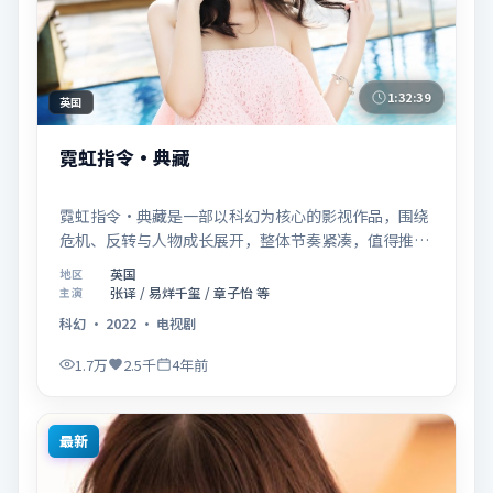
1:32:39
英国
霓虹指令·典藏
霓虹指令·典藏是一部以科幻为核心的影视作品，围绕
危机、反转与人物成长展开，整体节奏紧凑，值得推荐
观看。
英国
地区
张译 / 易烊千玺 / 章子怡 等
主演
科幻
·
2022
·
电视剧
1.7万
2.5千
4年前
最新