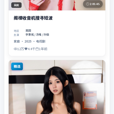
2:05:45
英国
阁楼收音机搜寻短波
英国
地区
李秉宪 / 汤唯 / 孙俪
主演
家庭
·
2025
·
电视剧
12万
4.4千
1年前
精选