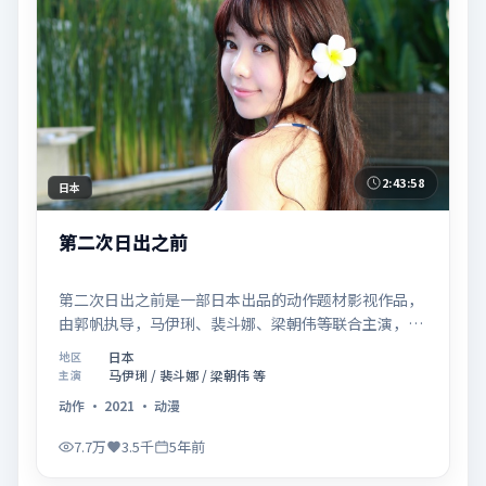
2:43:58
日本
第二次日出之前
第二次日出之前是一部日本出品的动作题材影视作品，
由郭帆执导，马伊琍、裴斗娜、梁朝伟等联合主演，于
2021年02月05日在院线首映。影片围绕「爱的迟疑与
日本
地区
勇敢迈出的一步」展开叙事，镜头语言克制而富有张
马伊琍 / 裴斗娜 / 梁朝伟 等
主演
力，节奏起伏得当，人物弧光完整；配乐与场面调度强
动作
·
2021
·
动漫
化了类型片的观感体验，亦留有可供解读的细节空间，
适合关注现实主义叙事与人物关系的观众观看与收藏。
7.7万
3.5千
5年前