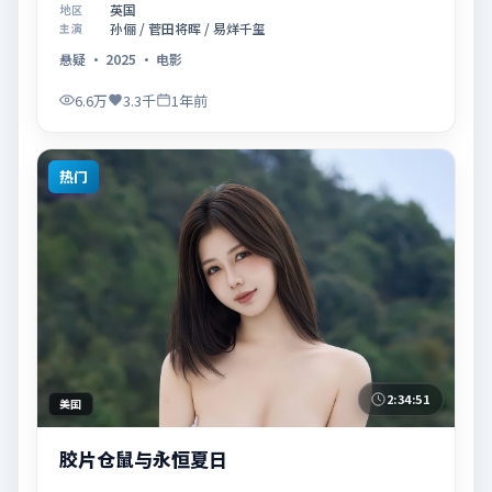
英国
地区
绕「记忆拼图里的真相碎片」展开叙事，镜头语言克制
孙俪 / 菅田将晖 / 易烊千玺
主演
而富有张力，节奏起伏得当，人物弧光完整；配乐与场
悬疑
·
2025
·
电影
面调度强化了类型片的观感体验，亦留有可供解读的细
节空间，适合关注现实主义叙事与人物关系的观众观看
6.6万
3.3千
1年前
与收藏。
热门
2:34:51
美国
胶片仓鼠与永恒夏日