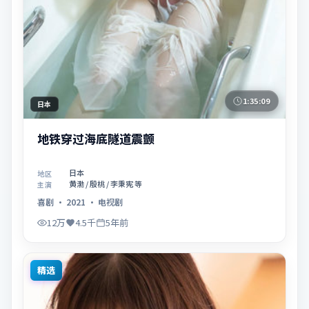
1:35:09
日本
地铁穿过海底隧道震颤
日本
地区
黄渤 / 殷桃 / 李秉宪 等
主演
喜剧
·
2021
·
电视剧
12万
4.5千
5年前
精选