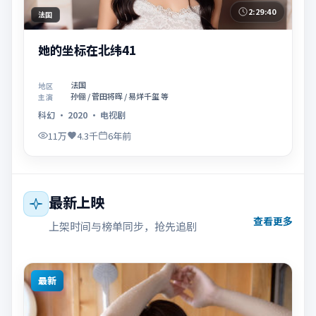
2:29:40
法国
她的坐标在北纬41
法国
地区
孙俪 / 菅田将晖 / 易烊千玺 等
主演
科幻
·
2020
·
电视剧
11万
4.3千
6年前
最新上映
查看更多
上架时间与榜单同步，抢先追剧
最新