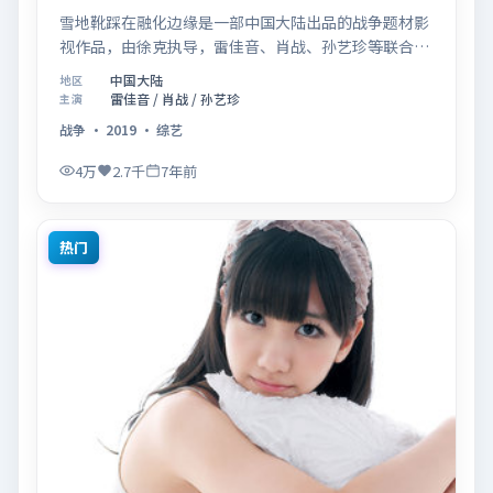
雪地靴踩在融化边缘是一部中国大陆出品的战争题材影
视作品，由徐克执导，雷佳音、肖战、孙艺珍等联合主
演，于2019年07月26日在院线首映。影片围绕「记忆
中国大陆
地区
拼图里的真相碎片」展开叙事，镜头语言克制而富有张
雷佳音 / 肖战 / 孙艺珍
主演
力，节奏起伏得当，人物弧光完整；配乐与场面调度强
战争
·
2019
·
综艺
化了类型片的观感体验，亦留有可供解读的细节空间，
适合关注现实主义叙事与人物关系的观众观看与收藏。
4万
2.7千
7年前
热门